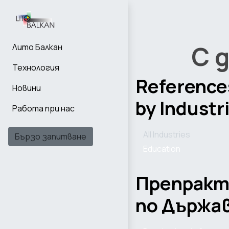
С 
Лито Балкан
Технология
Reference
Новини
by Industr
Работа при нас
All Industries
Бързо запитване
Education
Препрак
по Държа