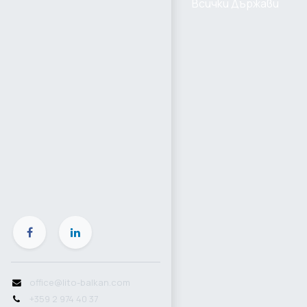
Всички Държави
office@lito-balkan.com
+359 2 974 40 37