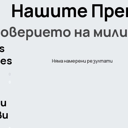
Нашите Пре
доверието на мили
s
ies
Няма намерени резултати
0
0
ти
ви