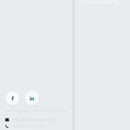
Всички Държави
office@lito-balkan.com
+359 2 974 40 37