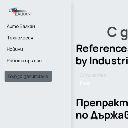
С 
Лито Балкан
Технология
Reference
Новини
by Industr
Работа при нас
All Industries
Бързо запитване
Food
Препрак
по Държа