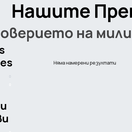
Нашите Пре
доверието на мили
s
ies
Няма намерени резултати
0
0
ти
ви